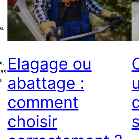
s
é.
Elagage ou
x,
ras
abattage :
ui
comment
choisir